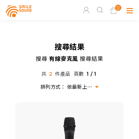
0
查看購物車
搜尋結果
品牌分
搜尋
有線麥克風
搜尋結果
商品分類查詢
多媒體
共
件產品
頁數
2
1 / 1
請選擇商品分類
家用音
依最新上架排序
周邊系
請選擇分類
活動專
搜尋