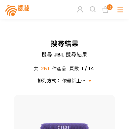
0
查看購物車
搜尋結果
品牌分
搜尋
JBL
搜尋結果
商品分類查詢
多媒體
共
件產品
頁數
261
1 / 14
請選擇商品分類
家用音
依最新上架排序
周邊系
請選擇分類
活動專
搜尋