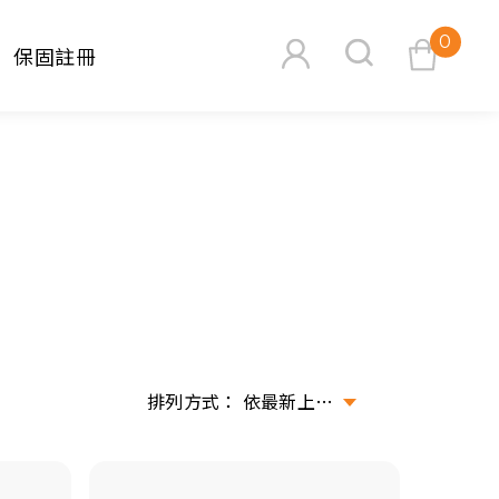
0
保固註冊
查看購物車
搜尋
依最新上架排序