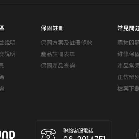
區
保固註冊
常見問
益說明
保固方案及註冊條款
購物問
度說明
產品註冊表單
維修保
員
保固產品查詢
產品常
碼
正仿辨
詢
檔案下
聯絡客服電話