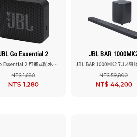
JBL Go Essential 2
JBL BAR 1000MK
o Essential 2 可攜式防水喇
JBL BAR 1000MK2 7.1.4
)
劇院喇叭
NT$ 1,680
NT$ 59,800
NT$ 1,280
NT$ 44,200