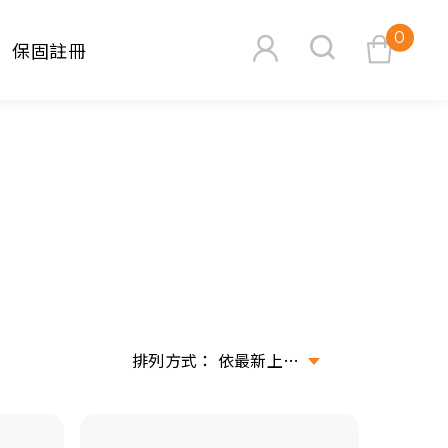
0
保固註冊
查看購物車
搜尋
依最新上架排序