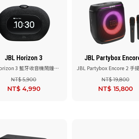
JBL Horizon 3
JBL Partybox Encor
Horizon 3 藍牙收音機鬧鐘喇
JBL Partybox Encore 2 
)
對藍牙喇叭
NT$ 5,900
NT$ 19,800
NT$ 4,990
NT$ 15,800