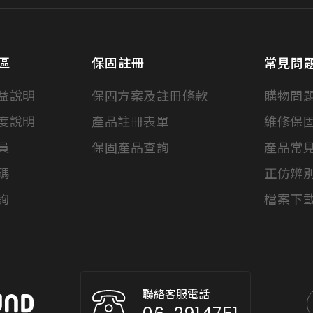
區
保固註冊
常見問
益說明
保固方案及註冊條款
購物問
度說明
產品註冊表單
維修保
員
保固產品查詢
產品常
碼
正仿辨
詢
檔案下
聯絡客服電話