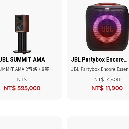
JBL SUMMIT AMA
JBL Partybox Encore
Essential 2
SUMMIT AMA 2音路，8英吋
JBL Partybox Encore Essent
桌型參考級喇叭(烏木高光木
可攜式派對藍牙喇叭(黑色)
NT$
NT$ 14,800
專用落地腳架
NT$ 595,000
NT$ 11,900