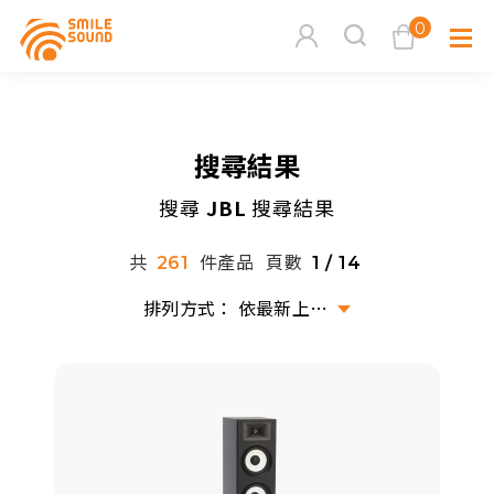
0
查看購物車
搜尋結果
品牌分
搜尋
JBL
搜尋結果
商品分類查詢
多媒體
共
件產品
頁數
261
1 / 14
請選擇商品分類
家用音
依最新上架排序
周邊系
請選擇分類
活動專
搜尋